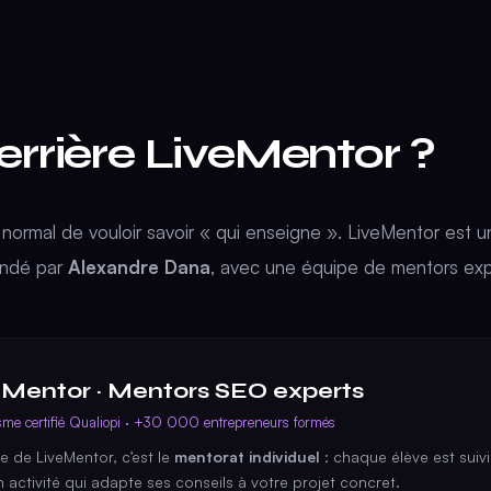
errière LiveMentor ?
st normal de vouloir savoir « qui enseigne ». LiveMentor est 
ondé par
Alexandre Dana
, avec une équipe de mentors ex
eMentor · Mentors SEO experts
me certifié Qualiopi · +30 000 entrepreneurs formés
e de LiveMentor, c’est le
mentorat individuel
: chaque élève est suiv
 activité qui adapte ses conseils à votre projet concret.