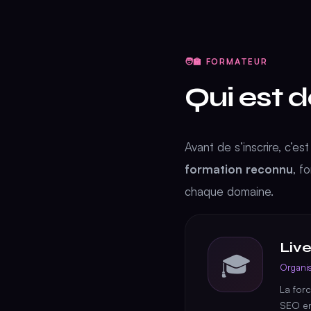
🧑‍🏫 FORMATEUR
Qui est d
Avant de s’inscrire, c’e
formation reconnu
, f
chaque domaine.
Liv
🎓
Organis
La forc
SEO en