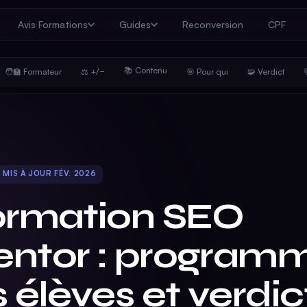
Avis Formations
Guides
Reconversion
CPF
📚 Contenu
🧑‍🏫 Formateur
⚖️ +/−
🎯 Pour qui
🧩 Verdict

MIS À JOUR FÉV. 2026
ormation SEO
ntor : programme
 élèves et verdic