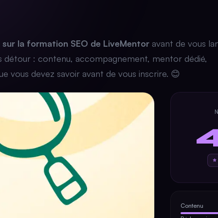
s sur la formation SEO de LiveMentor
avant de vous la
sans détour : contenu, accompagnement, mentor dédié,
que vous devez savoir avant de vous inscrire. 😊
⭐
Contenu