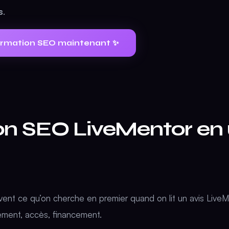
s
.
formation SEO maintenant ✨
n SEO LiveMentor en
uvent ce qu’on cherche en premier quand on lit un avis Live
ement, accès, financement.