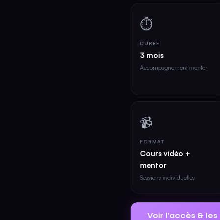
⏱
DURÉE
3 mois
Accompagnement mentor
📹
FORMAT
Cours vidéo +
mentor
Sessions individuelles
Voir l’accès & le