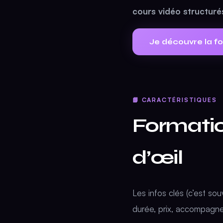
cours vidéo structuré
Je découvre la 
📘 CARACTÉRISTIQUES
Formatio
d’œil
Les infos clés (c’est so
durée, prix, accompagn