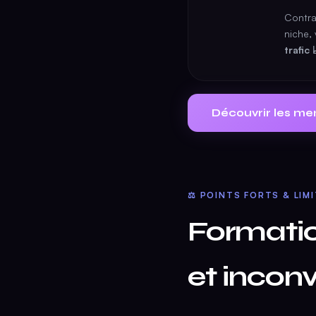
Contra
niche, 
trafic 
Découvrir les me
⚖️ POINTS FORTS & LIM
Formatio
et incon