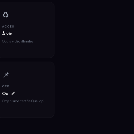
♻️
ACCÈS
À vie
Cours vidéo illimités
📌
CPF
Oui ✅
Organisme certifié Qualiopi