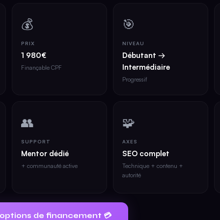
💰
🎯
PRIX
NIVEAU
1 980€
Débutant →
Intermédiaire
Finançable CPF
Progressif
👥
🧩
SUPPORT
AXES
Mentor dédié
SEO complet
+ communauté active
Technique + contenu +
autorité
s options de financement 💳