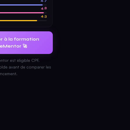
4.7
4.8
4.3
 à la formation
veMentor 🚀
ntor est éligible CPF.
solde avant de comparer les
ancement.