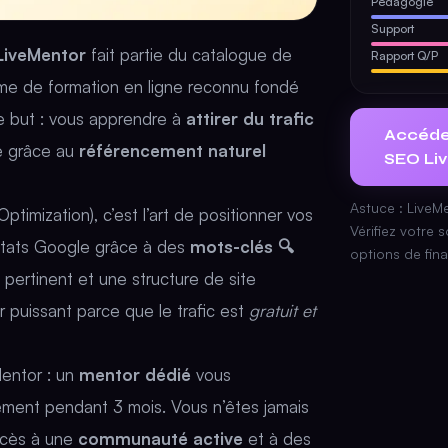
Pédagogie
Support
LiveMentor
fait partie du catalogue de
Rapport Q/P
sme de formation en ligne reconnu fondé
Le but : vous apprendre à
attirer du trafic
Accéder
te grâce au
référencement naturel
SEO Li
Astuce : LiveMe
timization), c’est l’art de positionner vos
Vérifiez votre 
ltats Google grâce à des
mots-clés 🔍
options de fin
 pertinent et une structure de site
er puissant parce que le trafic est
gratuit et
Mentor : un
mentor dédié
vous
ement pendant 3 mois. Vous n’êtes jamais
ccès à une
communauté active
et à des