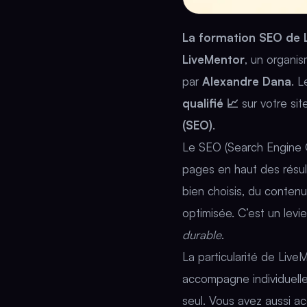
La formation SEO de 
LiveMentor
, un organi
par
Alexandre Dana
. 
qualifié 📈
sur votre si
(SEO)
.
Le SEO (Search Engine Op
pages en haut des résu
bien choisis, du contenu
optimisée. C’est un levi
durable
.
La particularité de Live
accompagne individuell
seul. Vous avez aussi a