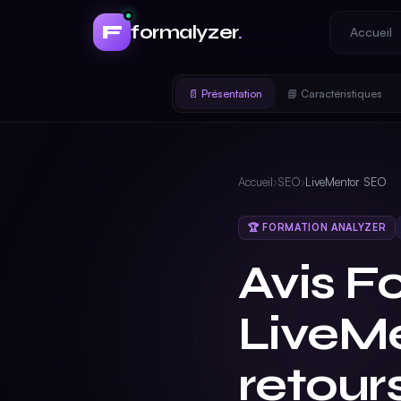
F
formalyzer
.
Accueil
📄 Présentation
📘 Caractéristiques
Accueil
›
SEO
›
LiveMentor SEO
🏆 FORMATION ANALYZER
Avis F
LiveMe
retours