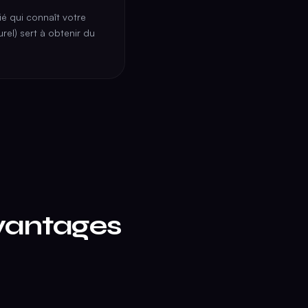
é qui connaît votre
rel) sert à obtenir du
vantages