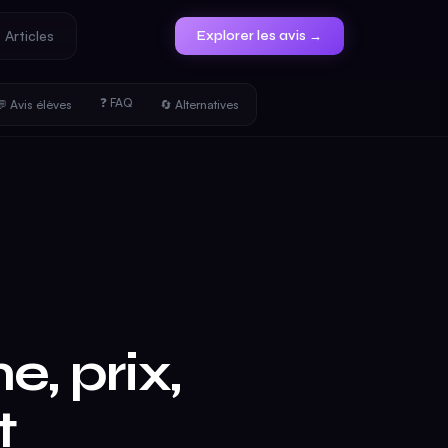
Articles
Explorer les avis →
❓ FAQ
 Avis élèves
🔄 Alternatives
, prix,
t