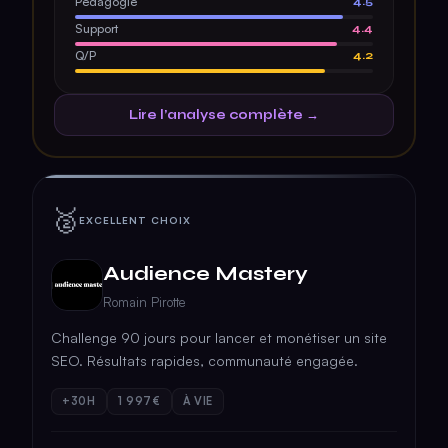
Pédagogie
4.5
Support
4.4
Q/P
4.2
Lire l’analyse complète →
🥈
EXCELLENT CHOIX
Audience Mastery
Romain Pirotte
Challenge 90 jours pour lancer et monétiser un site
SEO. Résultats rapides, communauté engagée.
+30H
1 997€
À VIE