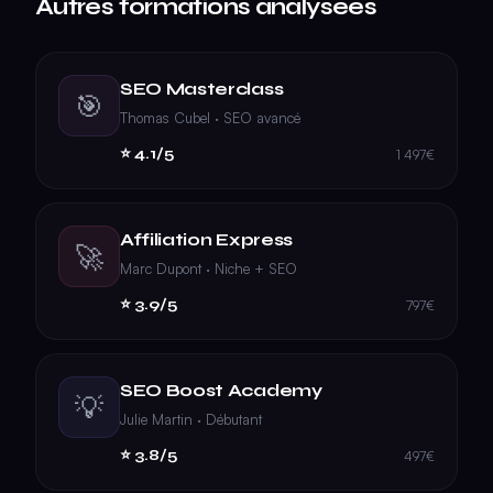
Autres formations analysées
SEO Masterclass
🎯
Thomas Cubel · SEO avancé
⭐ 4.1/5
1 497€
Affiliation Express
🚀
Marc Dupont · Niche + SEO
⭐ 3.9/5
797€
SEO Boost Academy
💡
Julie Martin · Débutant
⭐ 3.8/5
497€