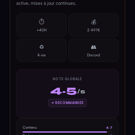
active, mises à jour continues.
⏱
💰
+40H
2 497€
♻️
👥
À vie
Discord
NOTE GLOBALE
4.5
/5
⭐ RECOMMANDÉE
Contenu
4.7