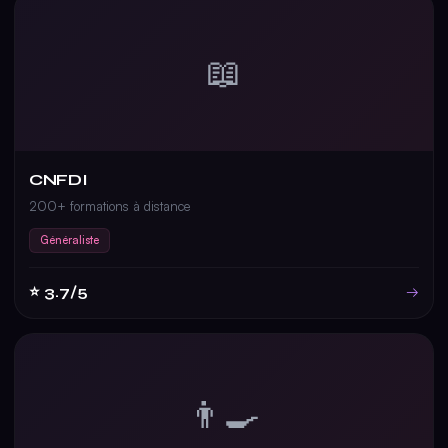
📖
CNFDI
200+ formations à distance
Généraliste
⭐ 3.7/5
→
👨‍🍳