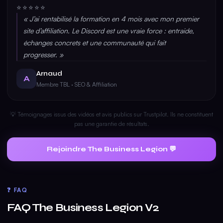
⭐⭐⭐⭐⭐
« J’ai rentabilisé la formation en 4 mois avec mon premier
site d’affiliation. Le Discord est une vraie force : entraide,
échanges concrets et une communauté qui fait
progresser. »
Arnaud
A
Membre TBL · SEO & Affiliation
💡 Témoignages issus des vidéos et avis publics sur Trustpilot. Ils ne constituent
pas une garantie de résultats.
Rejoindre The Business Legion 💬
❓ FAQ
FAQ The Business Legion V2