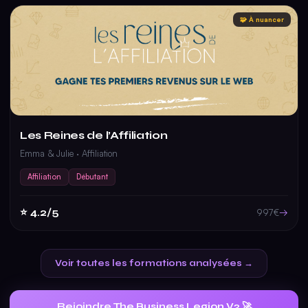
🧩 À nuancer
Les Reines de l’Affiliation
Emma & Julie · Affiliation
Affiliation
Débutant
⭐ 4.2/5
→
997€
Voir toutes les formations analysées →
Rejoindre The Business Legion V2 🚀