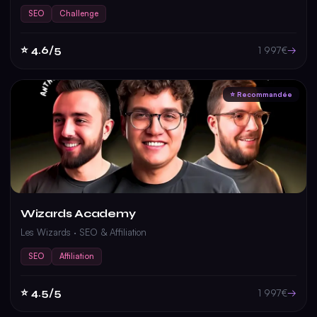
SEO
Challenge
⭐ 4.6/5
→
1 997€
⭐ Recommandée
Wizards Academy
Les Wizards · SEO & Affiliation
SEO
Affiliation
⭐ 4.5/5
→
1 997€