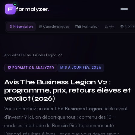
formalyzer
.
F
📚 Conte
📄 Présentation
📘 Caractéristiques
🧑‍🏫 Formateur
⚖️ +/−
Accueil
›
SEO
›
The Business Legion V2
MIS À JOUR FÉV. 2026
🏆 FORMATION ANALYZER
Avis The Business Legion V2 :
programme, prix, retours élèves et
verdict (2026)
Vous cherchez un
avis The Business Legion
fiable avant
d’investir ? Ici, on décortique tout : contenu des 13+
modules, méthode de Romain Pirotte, communauté
Discord, résultats élèves… et ce que vous devez savoir