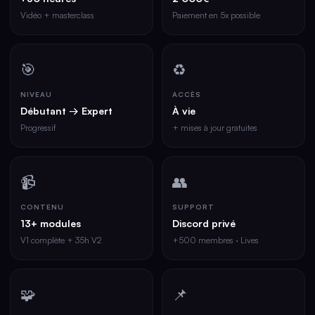
Vidéo + masterclass
Paiement en 5x possible
🎯
♻️
NIVEAU
ACCÈS
Débutant → Expert
À vie
Progressif
+ mises à jour gratuites
📹
👥
CONTENU
SUPPORT
13+ modules
Discord privé
V1 complète + 35h V2
+500 membres · Lives
🧩
📌