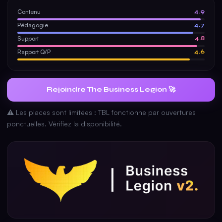
Contenu
4.9
Pédagogie
4.7
Support
4.8
Rapport Q/P
4.6
Rejoindre The Business Legion 🚀
⚠️ Les places sont limitées : TBL fonctionne par ouvertures
ponctuelles. Vérifiez la disponibilité.